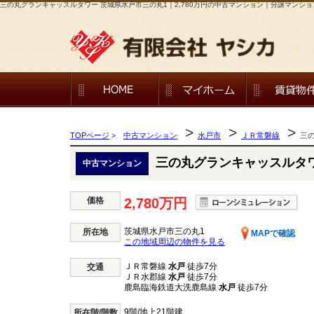
三の丸グランキャッスルタワー 茨城県水戸市三の丸1｜2,780万円の中古マンション｜分譲マンシ
>
>
>
TOPページ
>
中古マンション
水戸市
ＪＲ常磐線
三
三の丸グランキャッスルタ
中古マンション
価格
2,780万円
茨城県水戸市三の丸1
所在地
MAPで確認
この地域周辺の物件を見る
ＪＲ常磐線
水戸
徒歩7分
交通
ＪＲ水郡線
水戸
徒歩7分
鹿島臨海鉄道大洗鹿島線
水戸
徒歩7分
9階/地上21階建
所在階/階数