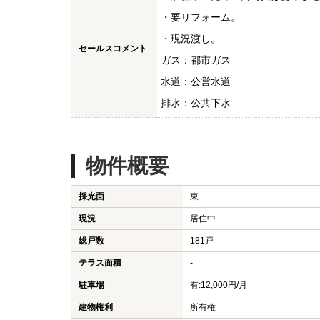
・要リフォーム。
・現況渡し。
セールスコメント
ガス：都市ガス
水道：公営水道
排水：公共下水
物件概要
採光面
東
現況
居住中
総戸数
181戸
テラス面積
-
駐車場
有:12,000円/月
建物権利
所有権