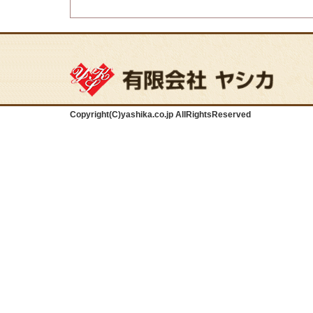
Copyright(C)yashika.co.jp AllRightsReserved