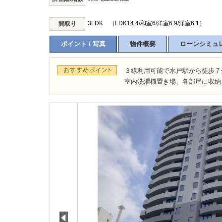
3LDK （LDK14.4/和室6/洋室6.9/洋室6.1）
間取り
ポイント / 写真
物件概要
ローンシミュ
３線利用可能で水戸駅から徒歩７
室内洗濯機置き場、各部屋に収納