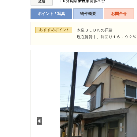
ＪＲ外房線
新茂原
徒歩20分
交通
ポイント / 写真
物件概要
お問合せ
木造３ＬＤＫの戸建
現在賃貸中、利回り１６．９２％