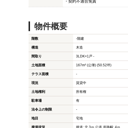
・契約不適合免責
物件概要
階数
-階建
構造
木造
間取り
3LDK×1戸 -
土地面積
167m² (公簿) (50.52坪)
テラス面積
-
現況
賃貸中
土地権利
所有権
駐車場
有
法令上の制限
-
地目
宅地
接道状況
接道: 北 3ｍ 公道 道路幅: 4ｍ