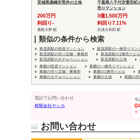
茨城県鹿嶋市荒井の土地
千葉県八千代市萱田町
売りマンション
200万円
3億1,500万円
利回り-
利回り7.11%
鹿島大野 駅
京成大和田 駅
類似の条件から検索
新茂原駅の投資マンション
新茂原駅の一棟売りマン
新茂原駅の売り店舗・事務所
新茂原駅の1棟売りビ
新茂原駅のホテルペンション
新茂原駅の土地
東郷の投資マンション
東郷の一棟売りマンション
東郷の売り店舗・事務所
東郷の1棟売りビル
東郷のホテルペンション
東郷の土地
東郷の売
電話でお問い合わせ
電
0
有限会社ヤシカ
※
お問い合わせ