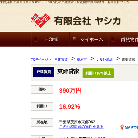
東郷貸家 千葉県茂原市東郷962｜390万円の戸建賃貸｜投資物件や収益物件｜有限会社ヤシカ
>
>
>
TOPページ
>
戸建賃貸
茂原市
ＪＲ外房線
東郷貸家
東郷貸家
戸建賃貸
利回り16%以上
価格
390万円
16.92%
利回り
千葉県茂原市東郷962
所在地
この地域周辺の物件を見る
MAPで